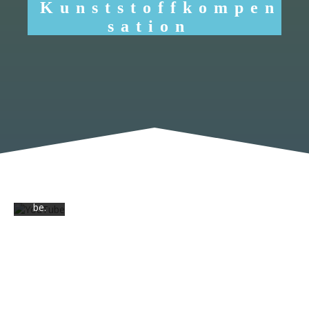
Kunststoffkompen
sation
Mit
dem
Laden
des
Videos
akzepti
eren
Sie die
Daten
schutz
erkläru
ng von
YouTu
be.
Mehr
erfahr
en
Video
laden