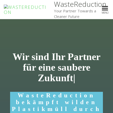
WasteReduction
Your Partner Towards a
MENÜ
Cleaner Future
Wir sind Ihr Partner
für eine saubere
Zukunft
|
WasteReduction
bekämpft wilden
Plastikmüll durch