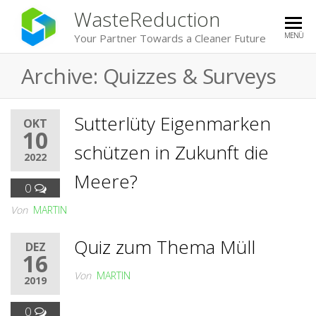
WasteReduction
MENÜ
Your Partner Towards a Cleaner Future
Archive:
Quizzes & Surveys
Sutterlüty Eigenmarken
OKT
10
schützen in Zukunft die
2022
Meere?
0
Von
MARTIN
Quiz zum Thema Müll
DEZ
16
Von
MARTIN
2019
0