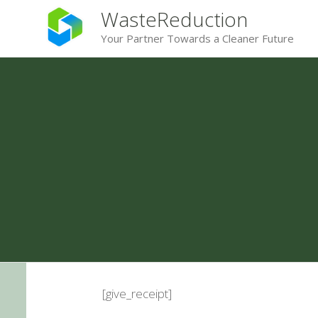
WasteReduction
Your Partner Towards a Cleaner Future
[give_receipt]