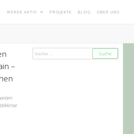
+
WERDE AKTIV
PROJEKTE
BLOG
ÜBER UNS
en
ain –
chen
weiten
stikkrise