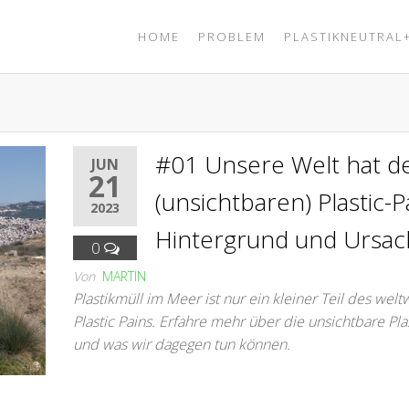
HOME
PROBLEM
PLASTIKNEUTRAL
#01 Unsere Welt hat d
JUN
21
(unsichtbaren) Plastic-P
2023
Hintergrund und Ursa
0
Von
MARTIN
Plastikmüll im Meer ist nur ein kleiner Teil des welt
Plastic Pains. Erfahre mehr über die unsichtbare Pla
und was wir dagegen tun können.