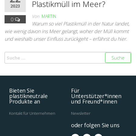
Plastikmüll im Meer?
2023
Von
MARTIN
0
Warum so viel Plastikmüll in der Natur landet,
wie wenig davon ins Meer gelangt, woher der Müll kommt
und weshalb unser Einfluss zurückgeht – erfährst du hier.
Bieten Sie
Für
plastikneutrale
Unterstützer*innen
Produkte an
und Freund*innen
Kontakt für Unternehmen
Newsletter
oder folgen Sie uns