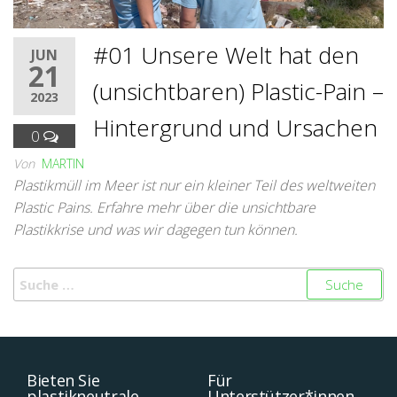
#01 Unsere Welt hat den
JUN
21
(unsichtbaren) Plastic-Pain –
2023
Hintergrund und Ursachen
0
Von
MARTIN
Plastikmüll im Meer ist nur ein kleiner Teil des weltweiten
Plastic Pains. Erfahre mehr über die unsichtbare
Plastikkrise und was wir dagegen tun können.
Bieten Sie
Für
plastikneutrale
Unterstützer*innen