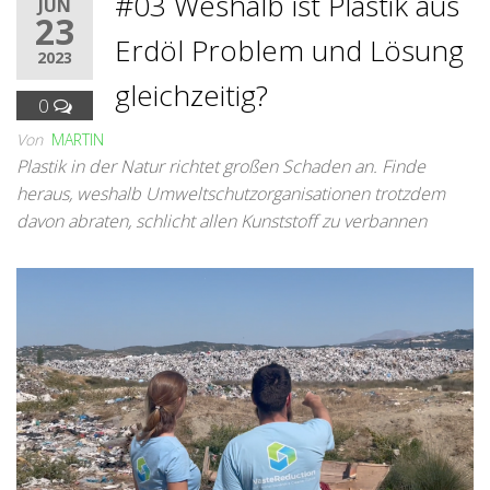
#03 Weshalb ist Plastik aus
JUN
23
Erdöl Problem und Lösung
2023
gleichzeitig?
0
Von
MARTIN
Plastik in der Natur richtet großen Schaden an. Finde
heraus, weshalb Umweltschutzorganisationen trotzdem
davon abraten, schlicht allen Kunststoff zu verbannen